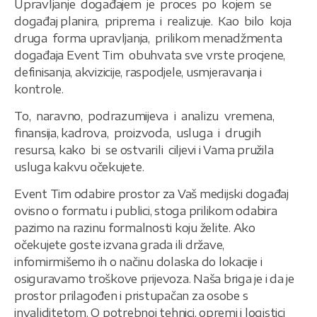
Upravljanje događajem je proces po kojem se
događaj planira, priprema i realizuje. Kao bilo koja
druga forma upravljanja, prilikom menadžmenta
događaja Event Tim obuhvata sve vrste procjene,
definisanja, akvizicije, raspodjele, usmjeravanja i
kontrole.
To, naravno, podrazumijeva i analizu vremena,
finansija, kadrova, proizvoda, usluga i drugih
resursa, kako bi se ostvarili ciljevi i Vama pružila
usluga kakvu očekujete.
Event Tim odabire prostor za Vaš medijski događaj
ovisno o formatu i publici, stoga prilikom odabira
pazimo na razinu formalnosti koju želite. Ako
očekujete goste izvana grada ili države,
infomirmišemo ih o načinu dolaska do lokacije i
osiguravamo troškove prijevoza. Naša briga je i da je
prostor prilagođen i pristupačan za osobe s
invaliditetom. O potrebnoj tehnici, opremi i logistici