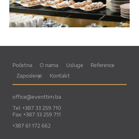
Početna
O nama
Usluge
Reference
Zaposlenje
Kontakt
office@eventtim.ba
Tel: +387 33 259 710
Fax: +387 33 259 711
+387 61 172 662