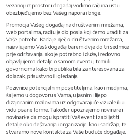
vezanoj uz prostor i događaj vodimo računa i istu
obezbjeđujemo bez Vašeg napora i brige.
Promocija Vašeg događaj na društvenim mrežama,
web portalima, radiju je dio posla koji ćemo uraditi za
Vaše potrebe. Kada je riječ o društvenim mrežama,
najavljujemo Vasš događaj barem dvije do tri sedmice
prije održavanja, ako je potrebno i duže, i redovno
objavljujemo detalje o samom eventu, temi ili
govornicima kako bi publika bila zainteresovana za
dolazak, prisustvno ili gledanje.
Pozivnice potencijalnim posjetiteljima, kao i medijima,
šaljemo u dogovoru s Vama, u jasnim i lijepo
dizajniranim mailovima uz odgovarajuće vizuale ili u
vidu pisane forme. Također upoznajemo novinare i
novinarke da mogu ispratiti Vaš event i zabilježiti
detalje oko dešavanja i organizacije, kao i sadržaja, te
stvaramo nove kontakte za Vaše buduće događaje.