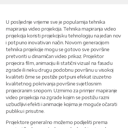
U posljednje vrijeme sve je popularnija tehnika
mapiranja video projekcija. Tehnika mapiranja video
projekcija koristi projekcijsku tehnologiju na jedan nov
i potpuno inovativan način. Novom generacijom
tehnika projekcije mogu se gotovo sve površine
pretvoriti u dinamičan video prikaz. Projektor
projecira film, animaciju ili statični vizual na fasadu
zgrade ili neku drugu podobnu površinu u visokoj
kvaliteti čime se postiže potpuni efekat izuzetno
kvalitetnog pokrivanja površine svjetlosnim
projeciranim snopom. Uzmimo za primjer mapiranje
video projekcija na zgrade kojim se postižu razni
uzbudljivi efekti i animacije kojima je moguće očarati
publiku i prisutne.
Projektore generalno možemo podijeliti prema