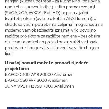
namjeni (kućna upotreba – za kućno kino i poslovna
upotreba – prezentacijski), zatim prema rezoluciji
(SVGA, XGA, WXGA i Full HD) te prema jačini i
kvaliteti prikaza (ovisno o količini ANSI lumena). U
skladu sa vašim potrebama, željama i mogućnostima
možemo vam obezbijediti i iznajmiti vrlo povoljno
različite projektore za različite namjene – bez obzira
da li vam je potreban projektor za kratki sastanak,
predavanje, kongres ili veliki event sa većim brojem
ljudi.
U našoj ponudi možete pronaći sljedeće
projektore:
BARCO G100 W19 20000 Ansilumen
BARCO G60 W7 8000 Ansilumen
SONY VPL FHZ75U 7000 Ansilumen